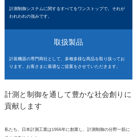
強み
計測制御システムに関するすべてをワンストップで。それが
われわれの強みです。
事例
反応釜温度制御
取扱製品
プログラム調節計機能拡張
計装機器の専門商社として、多種多様な商品を取り扱ってお
非連続流の連続流化
ります。お客さまに最適なご提案をさせていただきます。
流量計の落差補正を自動化
計測と制御を通して豊かな社会創りに
1B流量の制御
貢献します
NGLガラスレベル計
高機能型調節計更新
私たち、日本計測工業は1956年に創業し、計測制御の分野一筋に