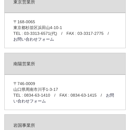
強み
東京営業所
事例
〒168-0065
東京都杉並区浜田山4-10-1
反応釜温度制御
TEL : 03-3313-6571(代) / FAX : 03-3317-2775 /
お問い合わせフォーム
プログラム調節計機能拡張
非連続流の連続流化
南陽営業所
流量計の落差補正を自動化
〒746-0009
山口県周南市川手1-3-17
1B流量の制御
TEL : 0834-63-1410 / FAX : 0834-63-1415 /
お問
い合わせフォーム
NGLガラスレベル計
高機能型調節計更新
岩国事業所