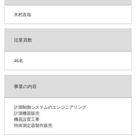
自社製品
木村直哉
取扱製品
取引メーカー
従業員数
採用情報
46名
計装トラブル110番！
事業の内容
計測制御システムのエンジニアリング
計測機器販売
機器設置工事
特殊測定器製作販売