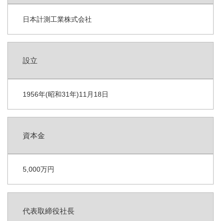
強み
日本計測工業株式会社
事例
反応釜温度制御
設立
プログラム調節計機能拡張
1956年(昭和31年)11月18日
非連続流の連続流化
流量計の落差補正を自動化
資本金
1B流量の制御
5,000万円
NGLガラスレベル計
高機能型調節計更新
代表取締役社長