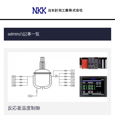
Menu
adminの記事一覧
会社概要
代表あいさつ
沿革
事業所一覧
事業案内
反応釜温度制御