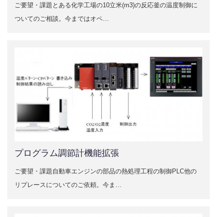
強み
ご要望・課題とある化学工場の10立米(m3)の反応釜の温度制御に
ついてのご相談。今まではオペ…
事例
反応釜温度制御
プログラム調節計機能拡張
非連続流の連続流化
流量計の落差補正を自動化
1B流量の制御
プログラム調節計機能拡張
ご要望・課題自動車エンジンの部品の熱処理工程の制御PLC他の
NGLガラスレベル計
リプレースについてのご依頼。今ま…
高機能型調節計更新