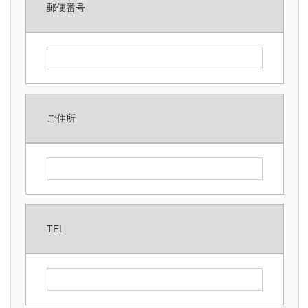
郵便番号
自社製品
取扱製品
取引メーカー
採用情報
ご住所
計装トラブル110番！
TEL