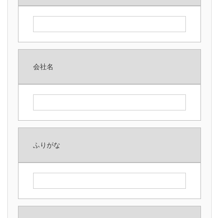
強み
事例
反応釜温度制御
会社名
プログラム調節計機能拡張
非連続流の連続流化
流量計の落差補正を自動化
ふりがな
1B流量の制御
NGLガラスレベル計
高機能型調節計更新