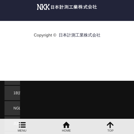
強み
事例
反応釜温度制御
Copyright ©
日本計測工業株式会社
プログラム調節計機能拡張
非連続流の連続流化
流量計の落差補正を自動化
1B流量の制御
NGLガラスレベル計
高機能型調節計更新
MENU
HOME
TOP