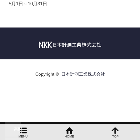
強み
5月1日～10月31日
事例
反応釜温度制御
プログラム調節計機能拡張
非連続流の連続流化
Copyright ©
日本計測工業株式会社
流量計の落差補正を自動化
1B流量の制御
NGLガラスレベル計
高機能型調節計更新
MENU
HOME
TOP