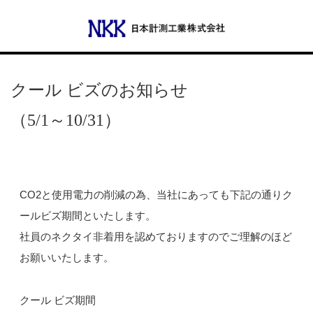
Menu
クール ビズのお知らせ
（5/1～10/31）
会社概要
代表あいさつ
CO2と使用電力の削減の為、当社にあっても下記の通りク
沿革
ールビズ期間といたします。
社員のネクタイ非着用を認めておりますのでご理解のほど
事業所一覧
お願いいたします。
事業案内
クール ビズ期間